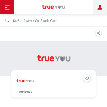
TruePoint
ชำระบิล
ช้อป
เทรนด์เทคโนโลยี
ลูกค้าบุคคล
ลูกค้าองค์กร
ทรูโบนัส
ทรูไอดี
ทรูไอเซอร์วิส
สิทธิพิเศษทรู