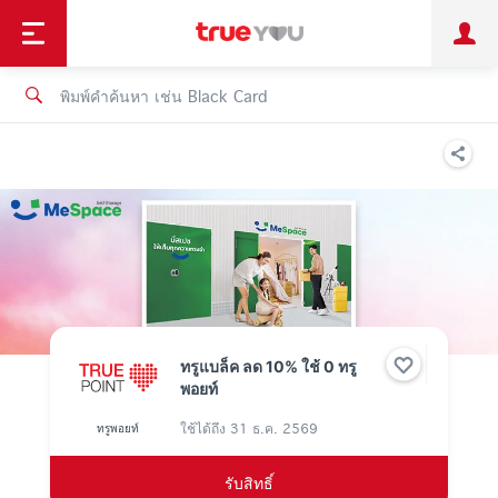
TruePoint
ชำระบิล
ช้อป
เทรนด์เทคโนโลยี
ลูกค้าบุคคล
ลูกค้าองค์กร
ทรูโบนัส
ทรูไอดี
ทรูไอเซอร์วิส
ทรูแบล็ค ลด 10% ใช้ 0 ทรู
พอยท์
ใช้ได้ถึง
31 ธ.ค. 2569
ทรูพอยท์
รับสิทธิ์