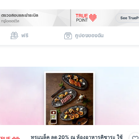
ตรวจสอบและชำระบิล
See TrueP
ทรูไอเซอร์วิส
ฟรี
คูปองของฉัน
ทรูแบล็ค ลด 20% ณ ห้องอาหารคิซาระ ใช้