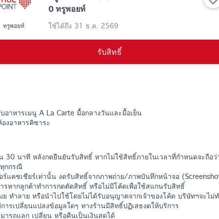
0 ทรูพอยท์
ใช้ได้ถึง
31 ธ.ค. 2569
ทรูพอยท์
รับสิทธิ์
อาหารเมนู A La Carte มื้อกลางวันและมื้อเย็น
 ห้องอาหารคิซาระ
น 30 นาที หลังกดยืนยันรับสิทธิ์ หากไม่ใช้สิทธิ์ภายในเวลาที่กำหนดจะถือว่
ทุกกรณี
์เตอร์แคชเชียร์เท่านั้น งดรับสิทธิ์จากภาพถ่าย/ภาพบันทึกหน้าจอ (Screensho
ารหากลูกค้าทำการกดตัดสิทธิ์ หรือไม่มีโค้ดเพื่อใช้สแกนรับสิทธิ์
โมย ทำลาย หรือนำไปใช้โดยไม่ได้รับอนุญาตจากเจ้าของโค้ด บริษัทฯจะไม่
ีการเปลี่ยนแปลงข้อมูลใดๆ ทางร้านมีสิทธิ์ปฏิเสธงดให้บริการ
ามารถแลก เปลี่ยน หรือคืนเป็นเงินสดได้