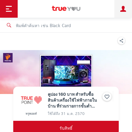
TruePoint
ชำระบิล
ช้อป
เทรนด์เทคโนโลยี
ลูกค้าบุคคล
ลูกค้าองค์กร
ทรูโบนัส
ทรูไอดี
ทรูไอเซอร์วิส
คูปอง 160 บาท สำหรับซื้อ
สินค้าเครื่องใช้ไฟฟ้าภายใน
บ้าน ที่ร่วมรายการขั้นต่ำ
5,000 บาท/ ใบเสร็จ ใช้ 0
ใช้ได้ถึง
31 ม.ค. 2570
ทรูพอยท์
ทรูพอยท์
รับสิทธิ์