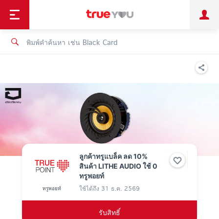
TruePoint
ชำระบิล
ช้อป
เทรนด์เทคโนโลยี
ลูกค้าบุคคล
ลูกค้าองค์กร
ทรูโบนัส
ทรูไอดี
ทรูไอเซอร์วิส
ลูกค้าทรูแบล็ค ลด 10%
สินค้า LITHE AUDIO ใช้ 0
ทรูพอยท์
ใช้ได้ถึง
31 ธ.ค. 2569
ทรูพอยท์
รับสิทธิ์