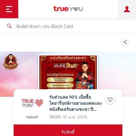
TruePoint
ชำระบิล
ช้อป
เทรนด์เทคโนโลยี
ลูกค้าบุคคล
ลูกค้าองค์กร
ทรูโบนัส
ทรูไอดี
ทรูไอเซอร์วิส
รับส่วนลด 10% เมื่อซื้อ
ไดอารี่ฤกษ์งามยามมงคลและ
หนังสือเสริมดวงชะตา ปี
2569 มูลค่า 318 บาท ใช้ 0
ใช้ได้ถึง
31 ม.ค. 2570
ทรูพอยท์
ทรูพอยท์
รับสิทธิ์