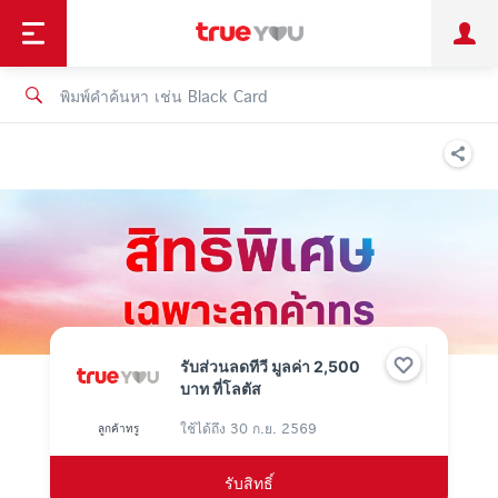
TruePoint
ชำระบิล
ช้อป
เทรนด์เทคโนโลยี
ลูกค้าบุคคล
ลูกค้าองค์กร
ทรูโบนัส
ทรูไอดี
ทรูไอเซอร์วิส
รับส่วนลดทีวี มูลค่า 2,500
บาท ที่โลตัส
ใช้ได้ถึง
30 ก.ย. 2569
ลูกค้าทรู
รับสิทธิ์