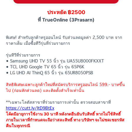
ประหยัด ฿2500
ที่ TrueOnline (3Prasarn)
พิเศษ! สำหรับลูกค้าทรูออนไลน์ รับส่วนลดมูลค่า 2,500 บาท จาก
ราคาเต็ม เมื่อซื้อทีวีรุ่นที่ร่วมรายการ
รุ่นทีวีที่ร่วมรายการ
• Samsung UHD TV 55 นิ้ว รุ่น UA55U8000FKXXT
• TCL UHD Google TV 65 นิ้ว รุ่น 65P6K
• LG UHD AI ThinQ 65 นิ้ว รุ่น 65UR8050PSB
สิทธิพิเศษเฉพาะลูกค้าใหม่ที่สมัครบริการทรูออนไลน์ 599.- บาทขึ้น
ไป (ก่อนหักส่วนลด) และติดตั้งสำเร็จเท่านั้น
**เฉพาะโลตัสสาขาที่ร่วมรายการเท่านั้น ตรวจสอบสาขาที่
https://cutt.ly/ItD9BtEx
โค้ดมีอายุการใช้งาน 30 นาที หลังกดยืนยันรับสิทธิ์ หากไม่ใช้สิทธิ์
ภายในเวลาที่กำหนดจะถือว่าสละสิทธิ์ ทาง บริษัทฯ จะไม่ชดเชยรหัส
คืนในทุกกรณี