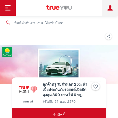
TruePoint
ชำระบิล
ช้อป
เทรนด์เทคโนโลยี
ลูกค้าบุคคล
ลูกค้าองค์กร
ทรูโบนัส
ทรูไอดี
ทรูไอเซอร์วิส
ลูกค้าทรู รับส่วนลด 25% ค่า
เบี้ยประกันภัยรถยนต์เปิดปิด
สูงสุด 800 บาท ใช้ 0 ทรู
พอยท์
ใช้ได้ถึง
31 พ.ค. 2570
ทรูพอยท์
รับสิทธิ์