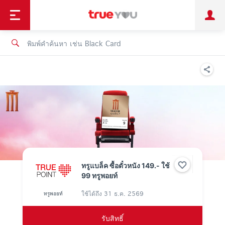
TruePoint
ชำระบิล
ช้อป
เทรนด์เทคโนโลยี
ลูกค้าบุคคล
ลูกค้าองค์กร
ทรูโบนัส
ทรูไอดี
ทรูไอเซอร์วิส
ทรูแบล็ค ซื้อตั๋วหนัง 149.- ใช้
99 ทรูพอยท์
ใช้ได้ถึง
31 ธ.ค. 2569
ทรูพอยท์
รับสิทธิ์