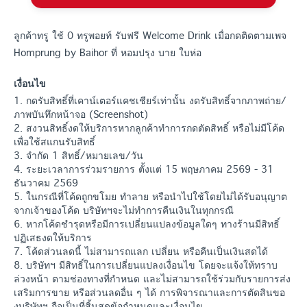
ลูกค้าทรู ใช้ 0 ทรูพอยท์ รับฟรี Welcome Drink เมื่อกดติดตามเพจ
Homprung by Baihor ที่ หอมปรุง บาย ใบห่อ
เงื่อนไข
1. กดรับสิทธิ์ที่เคาน์เตอร์แคชเชียร์เท่านั้น งดรับสิทธิ์จากภาพถ่าย/
ภาพบันทึกหน้าจอ (Screenshot)
2. สงวนสิทธิ์งดให้บริการหากลูกค้าทำการกดตัดสิทธิ์ หรือไม่มีโค้ด
เพื่อใช้สแกนรับสิทธิ์
3. จำกัด 1 สิทธิ์/หมายเลข/วัน
4. ระยะเวลาการร่วมรายการ ตั้งแต่ 15 พฤษภาคม 2569 - 31
ธันวาคม 2569
5. ในกรณีที่โค้ดถูกขโมย ทำลาย หรือนำไปใช้โดยไม่ได้รับอนุญาต
จากเจ้าของโค้ด บริษัทฯจะไม่ทำการคืนเงินในทุกกรณี
6. หากโค้ดชำรุดหรือมีการเปลี่ยนแปลงข้อมูลใดๆ ทางร้านมีสิทธิ์
ปฏิเสธงดให้บริการ
7. โค้ดส่วนลดนี้ ไม่สามารถแลก เปลี่ยน หรือคืนเป็นเงินสดได้
8. บริษัทฯ มีสิทธิ์ในการเปลี่ยนแปลงเงื่อนไข โดยจะแจ้งให้ทราบ
ล่วงหน้า ตามช่องทางที่กำหนด และไม่สามารถใช้ร่วมกับรายการส่ง
เสริมการขาย หรือส่วนลดอื่น ๆ ได้ การพิจารณาและการตัดสินขอ
งบริษัทฯ ถือเป็นที่สิ้นสุดข้อกำหนดและเงื่อนไข