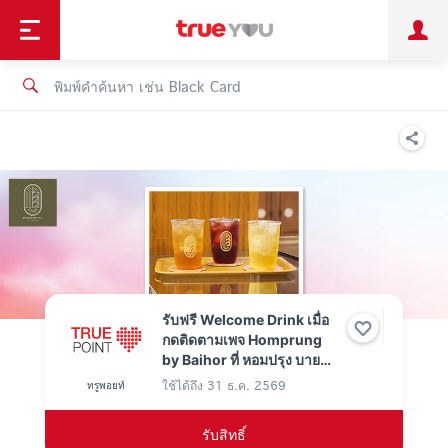
TruePoint
ชำระบิล
ช้อป
เทรนด์เทคโนโลยี
ลูกค้าบุคคล
ลูกค้าองค์กร
ทรูโบนัส
ทรูไอดี
ทรูไอเซอร์วิส
รับฟรี Welcome Drink เมื่อ
กดติดตามเพจ Homprung
by Baihor ที่ หอมปรุง บาย
ใบห่อ ใช้ 0 ทรูพอยท์
ใช้ได้ถึง
31 ธ.ค. 2569
ทรูพอยท์
รับสิทธิ์