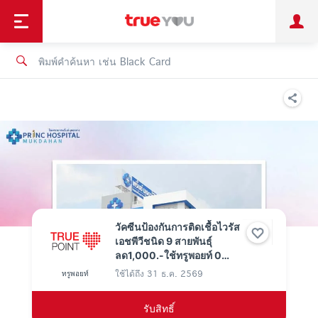
TruePoint
ชำระบิล
ช้อป
เทรนด์เทคโนโลยี
ลูกค้าบุคคล
ลูกค้าองค์กร
ทรูโบนัส
ทรูไอดี
ทรูไอเซอร์วิส
วัคซีนป้องกันการติดเชื้อไวรัส
เอชพีวีชนิด 9 สายพันธุ์
ลด1,000.-ใช้ทรูพอยท์ 0
คะแนน
ใช้ได้ถึง
31 ธ.ค. 2569
ทรูพอยท์
รับสิทธิ์