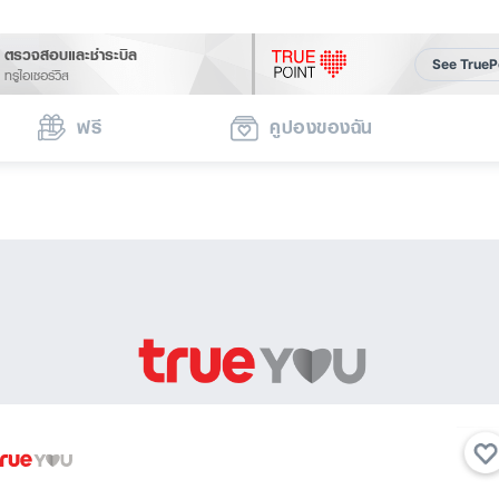
ตรวจสอบและชำระบิล
See TrueP
ทรูไอเซอร์วิส
ฟรี
คูปองของฉัน