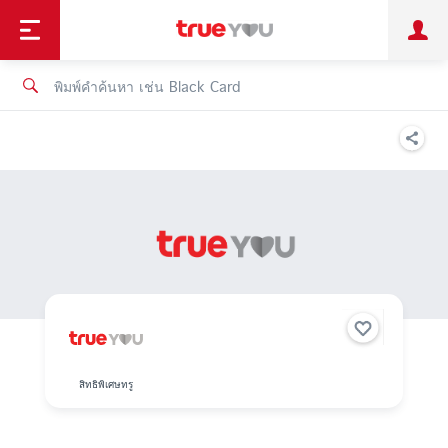
TruePoint
ชำระบิล
ช้อป
เทรนด์เทคโนโลยี
ลูกค้าบุคคล
ลูกค้าองค์กร
ทรูโบนัส
ทรูไอดี
ทรูไอเซอร์วิส
สิทธิพิเศษทรู