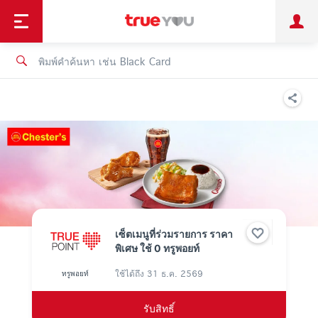
TruePoint
ชำระบิล
ช้อป
เทรนด์เทคโนโลยี
ลูกค้าบุคคล
ลูกค้าองค์กร
ทรูโบนัส
ทรูไอดี
ทรูไอเซอร์วิส
เซ็ตเมนูที่ร่วมรายการ ราคา
พิเศษ ใช้ 0 ทรูพอยท์
ใช้ได้ถึง
31 ธ.ค. 2569
ทรูพอยท์
รับสิทธิ์