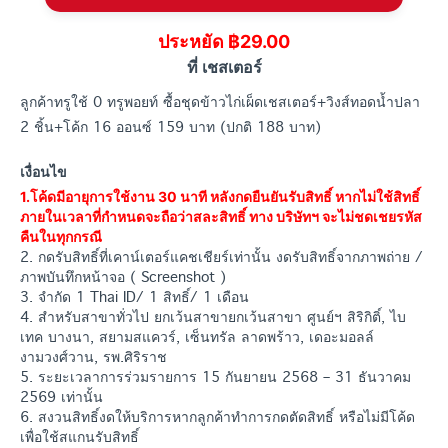
ประหยัด ฿29.00
ที่ เชสเตอร์
ลูกค้าทรูใช้ 0 ทรูพอยท์ ซื้อชุดข้าวไก่เผ็ดเชสเตอร์+วิงส์ทอดน้ำปลา
2 ชิ้น+โค้ก 16 ออนซ์ 159 บาท (ปกติ 188 บาท)
เงื่อนไข
1.โค้ดมีอายุการใช้งาน 30 นาที หลังกดยืนยันรับสิทธิ์ หากไม่ใช้สิทธิ์
ภายในเวลาที่กำหนดจะถือว่าสละสิทธิ์ ทาง บริษัทฯ จะไม่ชดเชยรหัส
คืนในทุกกรณี
2. กดรับสิทธิ์ที่เคาน์เตอร์แคชเชียร์เท่านั้น งดรับสิทธิ์จากภาพถ่าย /
ภาพบันทึกหน้าจอ ( Screenshot )
3. จำกัด 1 Thai ID/ 1 สิทธิ์/ 1 เดือน
4. สำหรับสาขาทั่วไป ยกเว้นสาขายกเว้นสาขา ศูนย์ฯ สิริกิติ์, ไบ
เทค บางนา, สยามสแควร์, เซ็นทรัล ลาดพร้าว, เดอะมอลล์
งามวงศ์วาน, รพ.ศิริราช
5. ระยะเวลาการร่วมรายการ 15 กันยายน 2568 – 31 ธันวาคม
2569 เท่านั้น
6. สงวนสิทธิ์งดให้บริการหากลูกค้าทำการกดตัดสิทธิ์ หรือไม่มีโค้ด
เพื่อใช้สแกนรับสิทธิ์