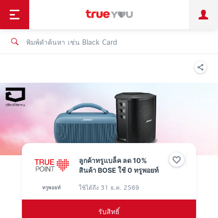
TruePoint
ชำระบิล
ช้อป
เทรนด์เทคโนโลยี
ลูกค้าบุคคล
ลูกค้าองค์กร
ทรูโบนัส
ทรูไอดี
ทรูไอเซอร์วิส
ลูกค้าทรูแบล็ค ลด 10%
สินค้า BOSE ใช้ 0 ทรูพอยท์
ใช้ได้ถึง
31 ธ.ค. 2569
ทรูพอยท์
รับสิทธิ์