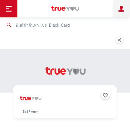
TruePoint
ชำระบิล
ช้อป
เทรนด์เทคโนโลยี
ลูกค้าบุคคล
ลูกค้าองค์กร
ทรูโบนัส
ทรูไอดี
ทรูไอเซอร์วิส
สิทธิพิเศษทรู