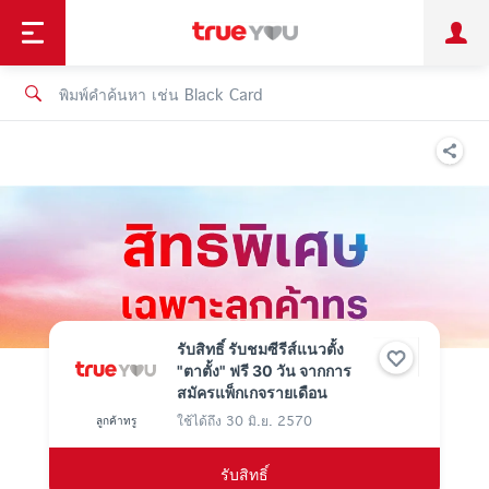
TruePoint
ชำระบิล
ช้อป
เทรนด์เทคโนโลยี
ลูกค้าบุคคล
ลูกค้าองค์กร
ทรูโบนัส
ทรูไอดี
ทรูไอเซอร์วิส
รับสิทธิ์ รับชมซีรีส์แนวตั้ง
"ตาตั้ง" ฟรี 30 วัน จากการ
สมัครแพ็กเกจรายเดือน
ใช้ได้ถึง
30 มิ.ย. 2570
ลูกค้าทรู
รับสิทธิ์