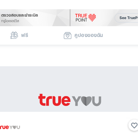
ตรวจสอบและชำระบิล
See TrueP
ทรูไอเซอร์วิส
ฟรี
คูปองของฉัน