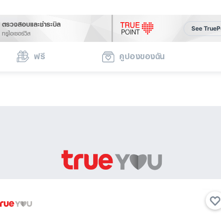
ตรวจสอบและชำระบิล
See TrueP
ทรูไอเซอร์วิส
ฟรี
คูปองของฉัน