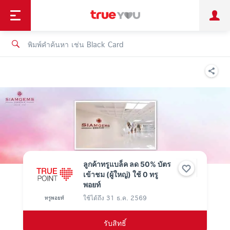
TruePoint
ชำระบิล
ช้อป
เทรนด์เทคโนโลยี
ลูกค้าบุคคล
ลูกค้าองค์กร
ทรูโบนัส
ทรูไอดี
ทรูไอเซอร์วิส
ลูกค้าทรูแบล็ค ลด 50% บัตร
เข้าชม (ผู้ใหญ่) ใช้ 0 ทรู
พอยท์
ใช้ได้ถึง
31 ธ.ค. 2569
ทรูพอยท์
รับสิทธิ์