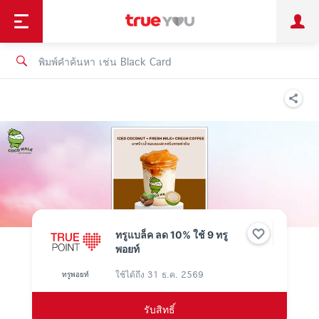
TruePoint
ชำระบิล
ช้อป
เทรนด์เทคโนโลยี
ลูกค้าบุคคล
ลูกค้าองค์กร
ทรูโบนัส
ทรูไอดี
ทรูไอเซอร์วิส
ทรูแบล็ค ลด 10% ใช้ 9 ทรู
พอยท์
ใช้ได้ถึง
31 ธ.ค. 2569
ทรูพอยท์
รับสิทธิ์