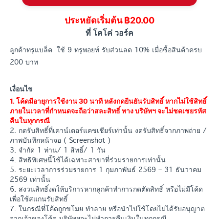
ประหยัดเริ่มต้น ฿20.00
ที่ โคโค่ วอร์ค
ลูกค้าทรูแบล็ค ใช้ 9 ทรูพอยท์ รับส่วนลด 10% เมื่อซื้อสินค้าครบ
200 บาท
เงื่อนไข
1. โค้ดมีอายุการใช้งาน 30 นาที หลังกดยืนยันรับสิทธิ์ หากไม่ใช้สิทธิ์
ภายในเวลาที่กำหนดจะถือว่าสละสิทธิ์ ทาง บริษัทฯ จะไม่ชดเชยรหัส
คืนในทุกกรณี
2. กดรับสิทธิ์ที่เคาน์เตอร์แคชเชียร์เท่านั้น งดรับสิทธิ์จากภาพถ่าย /
ภาพบันทึกหน้าจอ ( Screenshot )
3. จำกัด 1 ท่าน/ 1 สิทธิ์/ 1 วัน
4. สิทธิพิเศษนี้ใช้ได้เฉพาะสาขาที่ร่วมรายการเท่านั้น
5. ระยะเวลาการร่วมรายการ 1 กุมภาพันธ์ 2569 – 31 ธันวาคม
2569 เท่านั้น
6. สงวนสิทธิ์งดให้บริการหากลูกค้าทำการกดตัดสิทธิ์ หรือไม่มีโค้ด
เพื่อใช้สแกนรับสิทธิ์
7. ในกรณีที่โค้ดถูกขโมย ทำลาย หรือนำไปใช้โดยไม่ได้รับอนุญาต
จากเจ้าของโค้ด บริษัทฯจะไม่ทำการคืนเงินในทุกกรณี