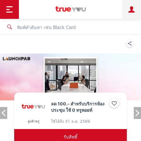
TruePoint
ชำระบิล
ช้อป
เทรนด์เทคโนโลยี
ลูกค้าบุคคล
ลูกค้าองค์กร
ทรูโบนัส
ทรูไอดี
ทรูไอเซอร์วิส
ลด 100.- สำหรับบริการห้อง
ประชุม ใช้ 0 ทรูพอยท์
ใช้ได้ถึง
31 ธ.ค. 2569
ลูกค้าทรู
รับสิทธิ์