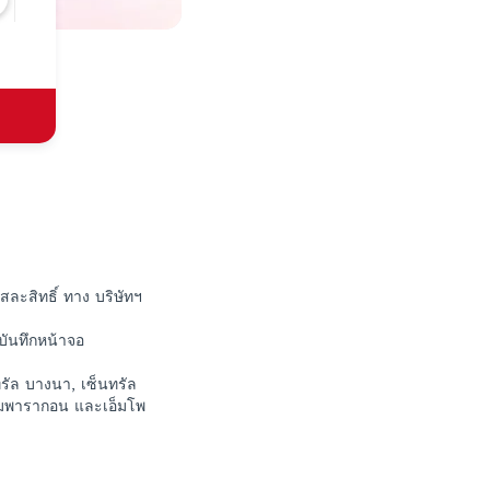
สละสิทธิ์ ทาง บริษัทฯ
พบันทึกหน้าจอ
รัล บางนา, เซ็นทรัล
สยามพารากอน และเอ็มโพ