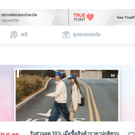
ตรวจสอบและชำระบิล
See TrueP
ทรูไอเซอร์วิส
ฟรี
คูปองของฉัน
รับส่วนลด 10% เมี่อซื้อสินค้าราคาปกติครบ