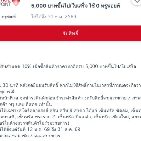
5,000 บาทขึ้นไป/ใบเสร็จ ใช้ 0 ทรูพอยท์
ใช้ได้ถึง
31 ธ.ค. 2569
ทรูพอยท์
รับสิทธิ์
ยท์รับส่วนลด 10% เมี่อซื้อสินค้าราคาปกติครบ 5,000 บาทขึ้นไป/ใบเสร็จ
 30 นาที หลังกดยืนยันรับสิทธิ์ หากไม่ใช้สิทธิ์ภายในเวลาที่กำหนดจะถือว่า
ทุกกรณี
จ้าหน้าที่ ณ จุดชำระสินค้าก่อนชำระค่าสินค้า งดรับสิทธิ์จากภาพถ่าย / ภา
กค้า ทรู และ ดีแทค เท่านั้น
้ได้เฉพาะสโตร์คลาแรงส์ สกิน สวีท 9 สาขา ได้แก่ เซ็นทรัล ชิดลม, เซ็นท
อ็มบาสซี, เซ็นทรัล พระราม 2, เซ็นทรัล ปิ่นเกล้า, เซ็นทรัล เชียงใหม่, 
เตอร์ในห้างสรรพสินค้าไม่ร่วมรายการ)
ได้ตั้งแต่วันที่ 12 ม.ค. 69 ถึง 31 ธ.ค. 69
1 หมายเลขสมาชิก / ตลอดรายการ