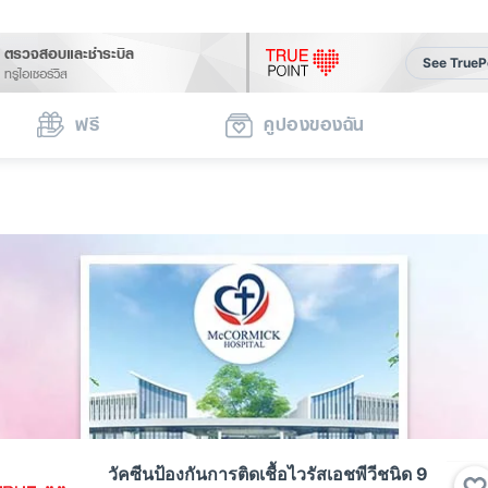
ตรวจสอบและชำระบิล
See TrueP
ทรูไอเซอร์วิส
ฟรี
คูปองของฉัน
วัคซีนป้องกันการติดเชื้อไวรัสเอชพีวีชนิด 9