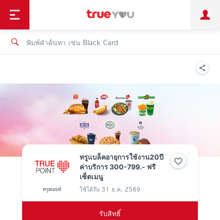
TruePoint
ชำระบิล
ช้อป
เทรนด์เทคโนโลยี
ลูกค้าบุคคล
ลูกค้าองค์กร
ทรูโบนัส
ทรูไอดี
ทรูไอเซอร์วิส
ทรูแบล็คอายุการใช้งาน20ปี
ค่าบริการ 300-799.- ฟรี
เซ็ตเมนู
ใช้ได้ถึง
31 ธ.ค. 2569
ทรูพอยท์
รับสิทธิ์