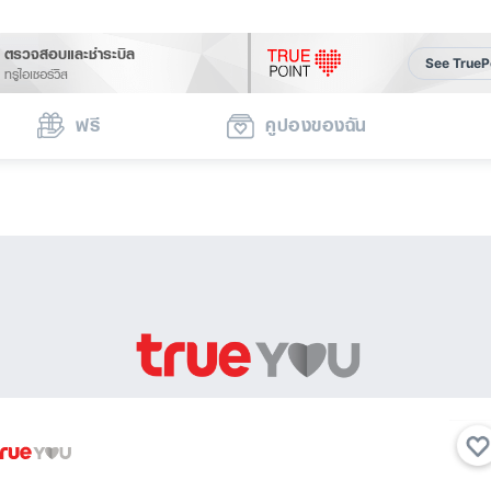
ตรวจสอบและชำระบิล
See TrueP
ทรูไอเซอร์วิส
ฟรี
คูปองของฉัน