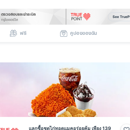
ตรวจสอบและชำระบิล
See TrueP
ทรูไอเซอร์วิส
ฟรี
คูปองของฉัน
แลกซื้อชุดไก่ทอดแมคอร่อยคุ้ม เพียง 139