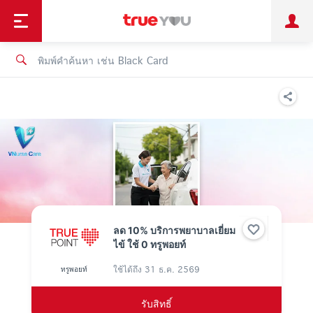
TruePoint
ชำระบิล
ช้อป
เทรนด์เทคโนโลยี
ลูกค้าบุคคล
ลูกค้าองค์กร
ทรูโบนัส
ทรูไอดี
ทรูไอเซอร์วิส
ลด 10% บริการพยาบาลเยี่ยม
ไข้ ใช้ 0 ทรูพอยท์
ใช้ได้ถึง
31 ธ.ค. 2569
ทรูพอยท์
รับสิทธิ์