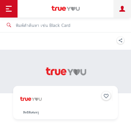
TruePoint
ชำระบิล
ช้อป
เทรนด์เทคโนโลยี
ลูกค้าบุคคล
ลูกค้าองค์กร
ทรูโบนัส
ทรูไอดี
ทรูไอเซอร์วิส
สิทธิพิเศษทรู