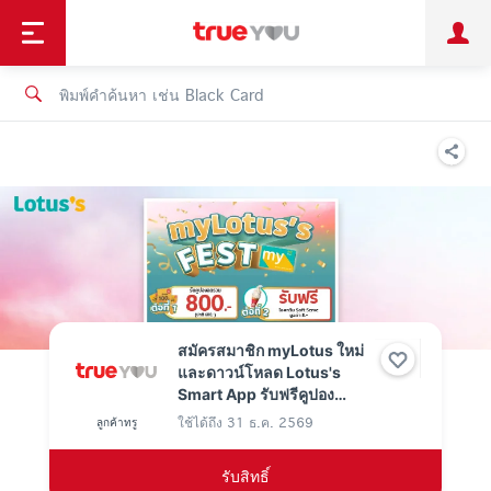
TruePoint
ชำระบิล
ช้อป
เทรนด์เทคโนโลยี
ลูกค้าบุคคล
ลูกค้าองค์กร
ทรูโบนัส
ทรูไอดี
ทรูไอเซอร์วิส
สมัครสมาชิก myLotus ใหม่
และดาวน์โหลด Lotus's
Smart App รับฟรีคูปอง
ส่วนลดรวม 800.-
ใช้ได้ถึง
31 ธ.ค. 2569
ลูกค้าทรู
รับสิทธิ์