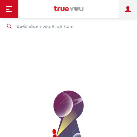
TruePoint
ชำระบิล
ช้อป
เทรนด์เทคโนโลยี
ลูกค้าบุคคล
ลูกค้าองค์กร
ทรูโบนัส
ทรูไอดี
ทรูไอเซอร์วิส