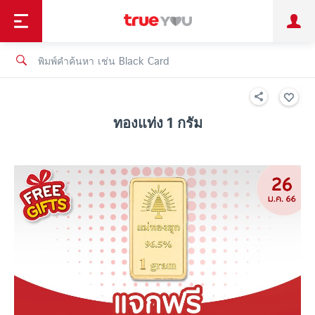
TruePoint
ชำระบิล
ช้อป
เทรนด์เทคโนโลยี
ลูกค้าบุคคล
ลูกค้าองค์กร
ทรูโบนัส
ทรูไอดี
ทรูไอเซอร์วิส
ทองแท่ง 1 กรัม