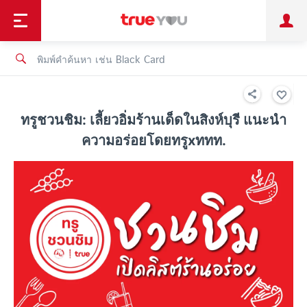
TruePoint
ชำระบิล
ช้อป
เทรนด์เทคโนโลยี
ลูกค้าบุคคล
ลูกค้าองค์กร
ทรูโบนัส
ทรูไอดี
ทรูไอเซอร์วิส
ทรูชวนชิม: เลี้ยวอิ่มร้านเด็ดในสิงห์บุรี แนะนำ
ความอร่อยโดยทรูxททท.