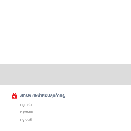
สิทธิพิเศษสำหรับลูกค้าทรู
ทรูการ์ด
ทรูพอยท์
ทรูโบนัส