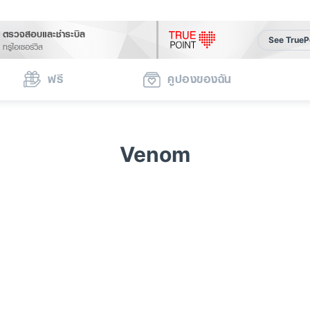
ตรวจสอบและชำระบิล
See TrueP
ทรูไอเซอร์วิส
ฟรี
คูปองของฉัน
Venom