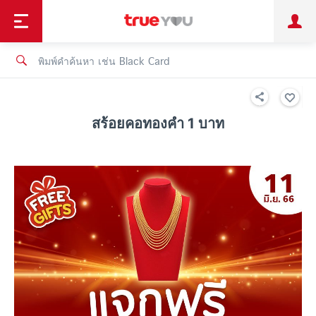
TruePoint
ชำระบิล
ช้อป
เทรนด์เทคโนโลยี
ลูกค้าบุคคล
ลูกค้าองค์กร
ทรูโบนัส
ทรูไอดี
ทรูไอเซอร์วิส
สร้อยคอทองคำ 1 บาท