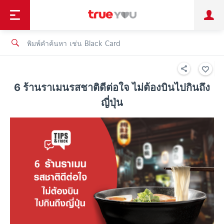
TruePoint
ชำระบิล
ช้อป
เทรนด์เทคโนโลยี
ลูกค้าบุคคล
ลูกค้าองค์กร
ทรูโบนัส
ทรูไอดี
ทรูไอเซอร์วิส
6 ร้านราเมนรสชาติดีต่อใจ ไม่ต้องบินไปกินถึง
ญี่ปุ่น