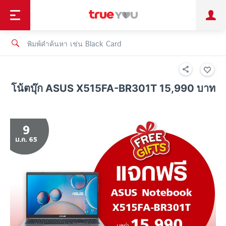
TruePoint
ชำระบิล
ช้อป
เทรนด์เทคโนโลยี
ลูกค้าบุคคล
ลูกค้าองค์กร
ทรูโบนัส
ทรูไอดี
ทรูไอเซอร์วิส
โน้ตบุ๊ก ASUS X515FA-BR301T 15,990 บาท