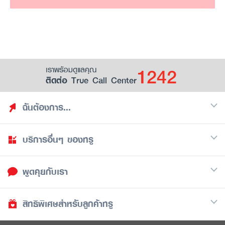
1242
เราพร้อมดูแลคุณ
ติดต่อ True Call Center
ฉันต้องการ...
บริการอื่นๆ ของทรู
ค้นหาสิทธิประโยชน์
รวมของฟรี
พูดคุยกับเรา
มือถือ
ดูสิทธิประโยชน์ที่เก็บไว้
อินเตอร์เน็ต
เป็นพันธมิตรร้านค้ากับทรูยู (True Smart Merchant)
สิทธิพิเศษสำหรับลูกค้าทรู
Call Center
ทีวี
1242
ดาวน์โหลดแอปทรูยู
iOS
/
Android