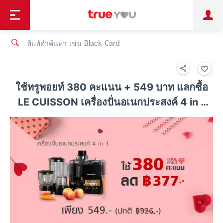
TruePoint
ชำระบิล
ช้อป
เทรนด์เทคโนโลยี
ลูกค้าบุคคล
ลูกค้าองค์กร
ทรูโบนัส
ทรูไอดี
ทรูไอเซอร์วิส
ใช้ทรูพอยท์ 380 คะแนน + 549 บาท แลกซื้อ
LE CUISSON เครื่องปั่นอเนกประสงค์ 4 in 1
ประหยัด 377 บาท