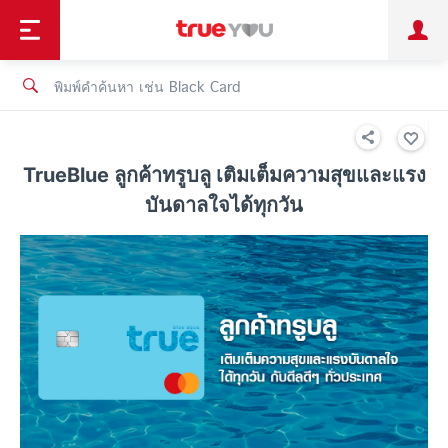
TruePoint
ชำระบิล
ช้อป
เทรนด์เทคโนโลยี
ลูกค้าบุคคล
ลูกค้าองค์กร
ทรูโบนัส
ทรูไอดี
ทรูไอเซอร์วิส
TrueBlue ลูกค้าทรูบลู เติมเต็มความสุขและแรง
บันดาลใจได้ทุกวัน