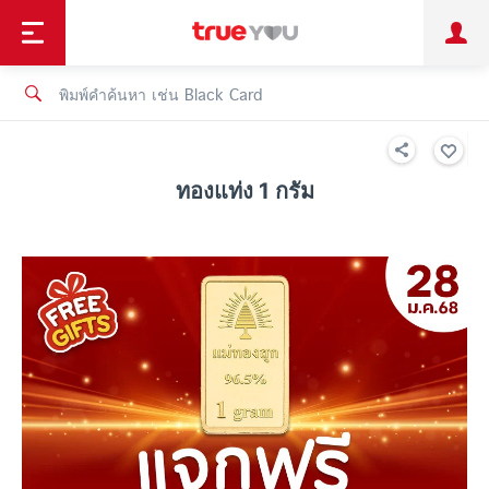
TruePoint
ชำระบิล
ช้อป
เทรนด์เทคโนโลยี
ลูกค้าบุคคล
ลูกค้าองค์กร
ทรูโบนัส
ทรูไอดี
ทรูไอเซอร์วิส
ทองแท่ง 1 กรัม