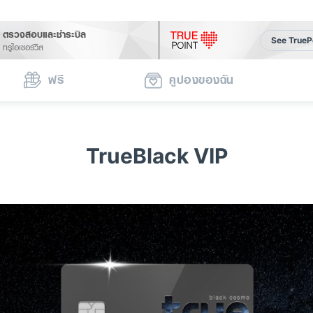
ตรวจสอบและชำระบิล
See TrueP
ทรูไอเซอร์วิส
ฟรี
คูปองของฉัน
TrueBlack VIP