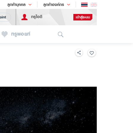
ช้อป
เทรนด์เทคโนโลยี
ลูกค้าบุคคล
ลูกค้าองค์กร
ทรูไอดี
เข้าสู่ระบบ
oint
Search
ทรูพอยท์