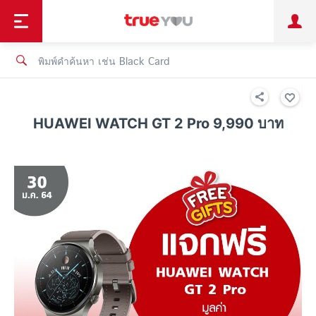
TruePoint
ชำระบิล
ช้อป
เทรนด์เทคโนโลยี
ลูกค้าบุคคล
ลูกค้าองค์กร
ทรูโบนัส
ทรูไอดี
ทรูไอเซอร์วิส
HUAWEI WATCH GT 2 Pro 9,990 บาท