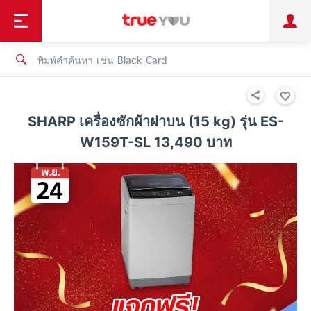
TruePoint
ชำระบิล
ช้อป
เทรนด์เทคโนโลยี
ลูกค้าบุคคล
ลูกค้าองค์กร
ทรูโบนัส
ทรูไอดี
ทรูไอเซอร์วิส
SHARP เครื่องซักผ้าฝาบน (15 kg) รุ่น ES-
W159T-SL 13,490 บาท