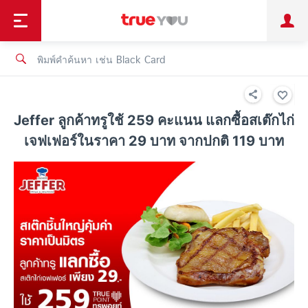
TruePoint
ชำระบิล
ช้อป
เทรนด์เทคโนโลยี
ลูกค้าบุคคล
ลูกค้าองค์กร
ทรูโบนัส
ทรูไอดี
ทรูไอเซอร์วิส
Jeffer ลูกค้าทรูใช้ 259 คะแนน แลกซื้อสเต๊กไก่
เจฟเฟอร์ในราคา 29 บาท จากปกติ 119 บาท