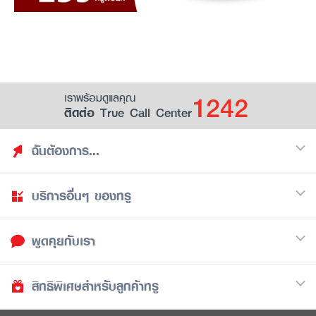
1242
เราพร้อมดูแลคุณ
ติดต่อ True Call Center
ฉันต้องการ...
บริการอื่นๆ ของทรู
ค้นหาสิทธิประโยชน์
รวมของฟรี
พูดคุยกับเรา
มือถือ
ดูสิทธิประโยชน์ที่เก็บไว้
อินเตอร์เน็ต
เป็นพันธมิตรร้านค้ากับทรูยู (True Smart Merchant)
สิทธิพิเศษสำหรับลูกค้าทรู
Call Center
ทีวี
1242
ดาวน์โหลดแอปทรูยู
iOS
/
Android