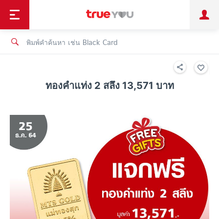
TruePoint
ชำระบิล
ช้อป
เทรนด์เทคโนโลยี
ลูกค้าบุคคล
ลูกค้าองค์กร
ทรูโบนัส
ทรูไอดี
ทรูไอเซอร์วิส
ทองคำแท่ง 2 สลึง 13,571 บาท