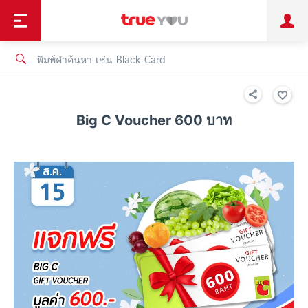
TruePoint
ชำระบิล
ช้อป
เทรนด์เทคโนโลยี
ลูกค้าบุคคล
ลูกค้าองค์กร
ทรูโบนัส
ทรูไอดี
ทรูไอเซอร์วิส
Big C Voucher 600 บาท