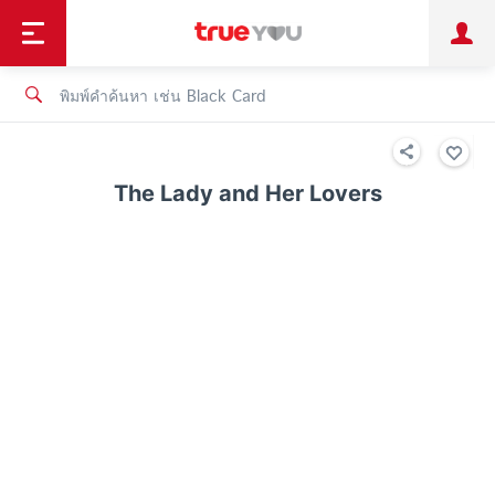
TruePoint
ชำระบิล
ช้อป
เทรนด์เทคโนโลยี
ลูกค้าบุคคล
ลูกค้าองค์กร
ทรูโบนัส
ทรูไอดี
ทรูไอเซอร์วิส
The Lady and Her Lovers