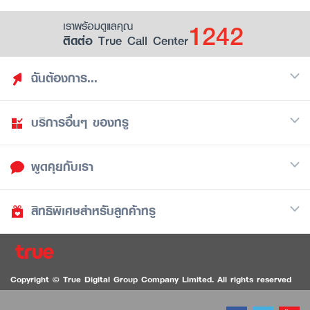
1242
เราพร้อมดูแลคุณ
ติดต่อ True Call Center
ฉันต้องการ...
บริการอื่นๆ ของทรู
ค้นหาสิทธิประโยชน์
รวมของฟรี
พูดคุยกับเรา
มือถือ
ดูสิทธิประโยชน์ที่เก็บไว้
อินเตอร์เน็ต
เป็นพันธมิตรร้านค้ากับทรูยู (True Smart Merchant)
สิทธิพิเศษสำหรับลูกค้าทรู
Call Center
ทีวี
1242
ดาวน์โหลดแอปทรูยู
iOS
/
Android
1236 ลูกค้าทรูแบล็ค
ทรูการ์ด
ติดต่อเรา
Copyright © True Digital Group Company Limited. All rights reserved
ทรูพอยท์
สนทนาทางวิดีโอสำหรับผู้ที่มีปัญหาทางการได้ยิน