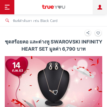
TruePoint
ชำระบิล
ช้อป
เทรนด์เทคโนโลยี
ลูกค้าบุคคล
ลูกค้าองค์กร
ทรูโบนัส
ทรูไอดี
ทรูไอเซอร์วิส
ชุดสร้อยคอ และต่างหู SWAROVSKI INFINITY
HEART SET มูลค่า 6,790 บาท