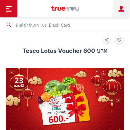
TruePoint
ชำระบิล
ช้อป
เทรนด์เทคโนโลยี
ลูกค้าบุคคล
ลูกค้าองค์กร
ทรูโบนัส
ทรูไอดี
ทรูไอเซอร์วิส
Tesco Lotus Voucher 600 บาท