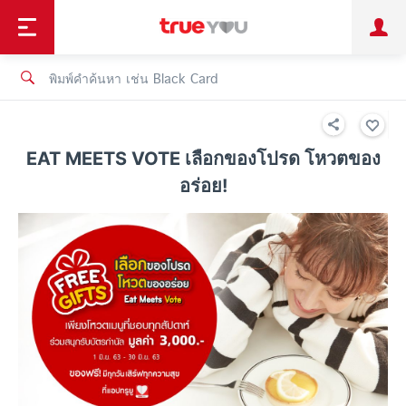
TruePoint
ชำระบิล
ช้อป
เทรนด์เทคโนโลยี
ลูกค้าบุคคล
ลูกค้าองค์กร
ทรูโบนัส
ทรูไอดี
ทรูไอเซอร์วิส
EAT MEETS VOTE เลือกของโปรด โหวตของ
อร่อย!